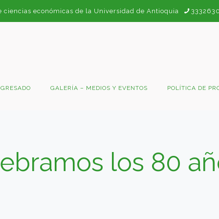
e ciencias económicas de la Universidad de Antioquia
333263
EGRESADO
GALERÍA – MEDIOS Y EVENTOS
POLÍTICA DE PR
elebramos los 80 añ