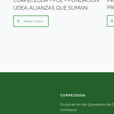
IN
CORPECEUDA – FCE – FUNDACIÓN
PR
UDEA: ALIANZAS QUE SUMAN
Read more
CORPECEUDA
Corporación de Egresados de C
Antioquia